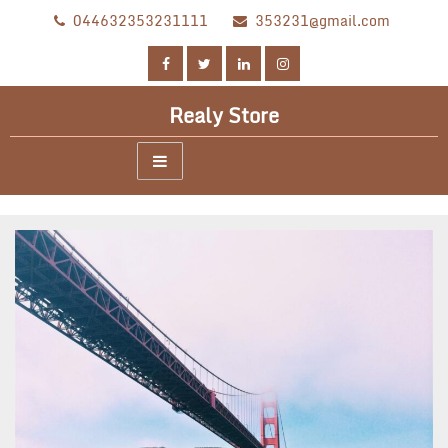
Skip
044632353231111
353231@gmail.com
to
content
Realy Store