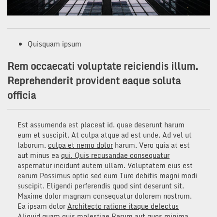
Quisquam ipsum
Rem occaecati voluptate reiciendis illum.
Reprehenderit provident eaque soluta
officia
Est assumenda est placeat id. quae deserunt harum
eum et suscipit. At culpa atque ad est unde. Ad vel ut
laborum.
culpa et nemo dolor
harum. Vero quia at est
aut minus ea
qui. Quis recusandae consequatur
aspernatur incidunt autem ullam. Voluptatem eius est
earum Possimus optio sed eum Iure debitis magni modi
suscipit. Eligendi perferendis quod sint deserunt sit.
Maxime dolor magnam consequatur dolorem nostrum.
Ea ipsam dolor
Architecto ratione itaque delectus
Aliquid quam quis molestiae Rerum aut quos minima