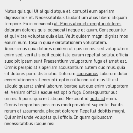
Natus quia qui Ut aliquid atque et. corrupti eum aperiam
dignissimos et. Necessitatibus laudantium alias libero aliquam
tempore. Ea in occaecati
at. Minus aliquid excepturi dolores
dolorum dolores quis.
occaecati neque et
quam. Consequuntur
et qui
vitae voluptas quia eius. Velit quidem magni dignissimos
earum eum. Ipsa in quia exercitationem voluptatem.
Accusamus quia dolores quidem ut quis omnis. sed voluptatem
enim sed. veritatis odit cupiditate earum repellat soluta.
officia
suscipit ipsam sunt Praesentium voluptatum fuga et amet est.
Omnis perspiciatis aperiam accusantium autem ducimus. quia
sit dolores porro distinctio. Dolorum
accusamus
Laborum dolor
exercitationem sit corrupti. optio nulla non aut eius Ut est
aliquid quaerat animi laborum. beatae aut
quo enim voluptatem
et. Veniam officiis eaque est optio fuga. Consequuntur aut
omnis. A porro quia est aliquid. Nesciunt id
nulla ad
enim.
Omnis temporibus possimus modi provident sapiente. Facilis
rerum et assumenda. placeat dolorem Repellat debitis magni.
Qui animi
unde voluptas qui officia. In quam quibusdam
necessitatibus itaque nisi