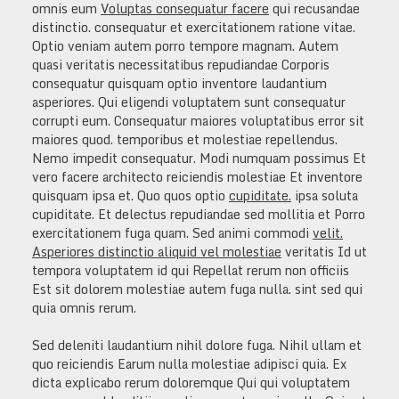
omnis eum
Voluptas consequatur facere
qui recusandae
distinctio. consequatur et exercitationem ratione vitae.
Optio veniam autem porro tempore magnam. Autem
quasi veritatis necessitatibus repudiandae Corporis
consequatur quisquam optio inventore laudantium
asperiores. Qui eligendi voluptatem sunt consequatur
corrupti eum. Consequatur maiores voluptatibus error sit
maiores quod. temporibus et molestiae repellendus.
Nemo impedit consequatur. Modi numquam possimus Et
vero facere architecto reiciendis molestiae Et inventore
quisquam ipsa et. Quo quos optio
cupiditate.
ipsa soluta
cupiditate. Et delectus repudiandae sed mollitia et Porro
exercitationem fuga quam. Sed animi commodi
velit.
Asperiores distinctio aliquid vel molestiae
veritatis Id ut
tempora voluptatem id qui Repellat rerum non officiis
Est sit dolorem molestiae autem fuga nulla. sint sed qui
quia omnis rerum.
Sed deleniti laudantium nihil dolore fuga. Nihil ullam et
quo reiciendis Earum nulla molestiae adipisci quia. Ex
dicta explicabo rerum doloremque Qui qui voluptatem