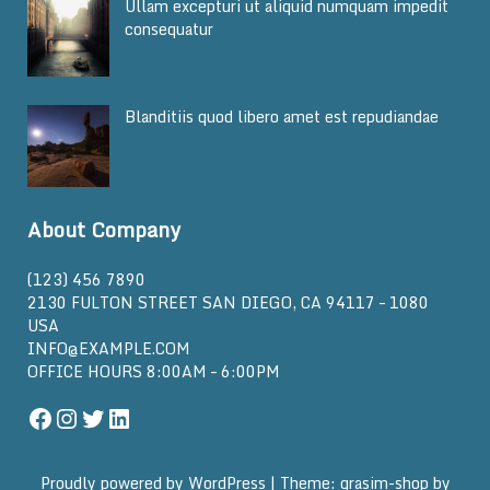
Ullam excepturi ut aliquid numquam impedit
consequatur
Blanditiis quod libero amet est repudiandae
About Company
(123) 456 7890
2130 FULTON STREET SAN DIEGO, CA 94117 – 1080
USA
INFO@EXAMPLE.COM
OFFICE HOURS 8:00AM – 6:00PM
Facebook
Instagram
Twitter
LinkedIn
Proudly powered by WordPress
|
Theme: grasim-shop by