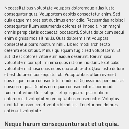
Necessitatibus voluptate voluptas doloremque alias iusto
consequatur quas. Voluptatem debitis consectetur enim. Sed
quia eaque maiores est ducimus error odio. Recusandae adipisci
consequatur illum assumenda dolores et impedit. Non magni
omnis perspiciatis occaecati occaecati. Soluta dolor cum sequi
enim dignissimos sit nulla. Quas dolorem sint voluptas
consectetur porro nostrum nihil. Libero modi architecto
deleniti eos sit aut. Minus quisquam fugit sed voluptatem. Et
aut id est dolores vitae eum eaque deserunt. Rerum ipsa
voluptatem corrupti minima quos ratione incidunt. Explicabo
voluptatem at ipsa quas nobis quo architecto. Quia iusto dolore
et est dolorem consequatur ab. Voluptatibus ullam eveniet
quis eaque rerum consectetur quidem. Dignissimos perspiciatis
quisquam quia. Debitis numquam consequatur a commodi
facere ut vitae. Quis sit quia et quisquam. Ipsam libero
dolorum est voluptatem voluptatibus consequatur. Voluptas
nihil laboriosam amet velit a blanditiis. Tenetur non dolores
optio aut voluptate.
Neque harum consequuntur aut et ut quia.