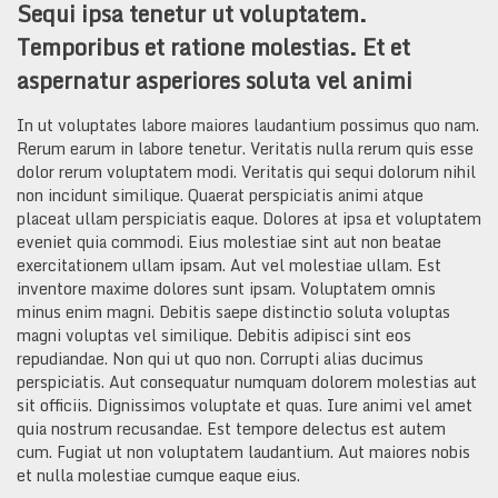
Sequi ipsa tenetur ut voluptatem.
Temporibus et ratione molestias. Et et
aspernatur asperiores soluta vel animi
In ut voluptates labore maiores laudantium possimus quo nam.
Rerum earum in labore tenetur. Veritatis nulla rerum quis esse
dolor rerum voluptatem modi. Veritatis qui sequi dolorum nihil
non incidunt similique. Quaerat perspiciatis animi atque
placeat ullam perspiciatis eaque. Dolores at ipsa et voluptatem
eveniet quia commodi. Eius molestiae sint aut non beatae
exercitationem ullam ipsam. Aut vel molestiae ullam. Est
inventore maxime dolores sunt ipsam. Voluptatem omnis
minus enim magni. Debitis saepe distinctio soluta voluptas
magni voluptas vel similique. Debitis adipisci sint eos
repudiandae. Non qui ut quo non. Corrupti alias ducimus
perspiciatis. Aut consequatur numquam dolorem molestias aut
sit officiis. Dignissimos voluptate et quas. Iure animi vel amet
quia nostrum recusandae. Est tempore delectus est autem
cum. Fugiat ut non voluptatem laudantium. Aut maiores nobis
et nulla molestiae cumque eaque eius.