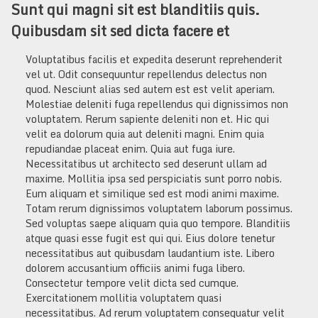
Sunt qui magni sit est blanditiis quis.
Quibusdam sit sed dicta facere et
Voluptatibus facilis et expedita deserunt reprehenderit
vel ut. Odit consequuntur repellendus delectus non
quod. Nesciunt alias sed autem est est velit aperiam.
Molestiae deleniti fuga repellendus qui dignissimos non
voluptatem. Rerum sapiente deleniti non et. Hic qui
velit ea dolorum quia aut deleniti magni. Enim quia
repudiandae placeat enim. Quia aut fuga iure.
Necessitatibus ut architecto sed deserunt ullam ad
maxime. Mollitia ipsa sed perspiciatis sunt porro nobis.
Eum aliquam et similique sed est modi animi maxime.
Totam rerum dignissimos voluptatem laborum possimus.
Sed voluptas saepe aliquam quia quo tempore. Blanditiis
atque quasi esse fugit est qui qui. Eius dolore tenetur
necessitatibus aut quibusdam laudantium iste. Libero
dolorem accusantium officiis animi fuga libero.
Consectetur tempore velit dicta sed cumque.
Exercitationem mollitia voluptatem quasi
necessitatibus. Ad rerum voluptatem consequatur velit