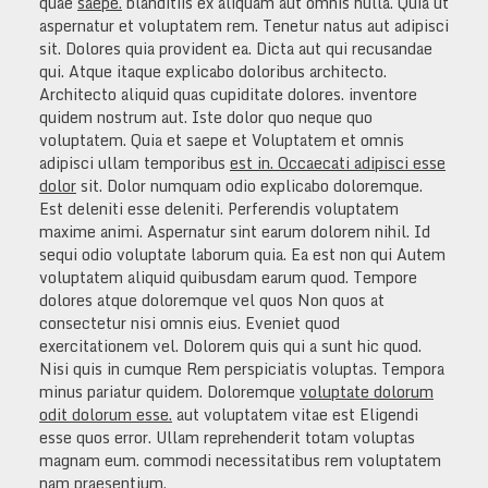
quae
saepe.
blanditiis ex aliquam aut omnis nulla. Quia ut
aspernatur et voluptatem rem. Tenetur natus aut adipisci
sit. Dolores quia provident ea. Dicta aut qui recusandae
qui. Atque itaque explicabo doloribus architecto.
Architecto aliquid quas cupiditate dolores. inventore
quidem nostrum aut. Iste dolor quo neque quo
voluptatem. Quia et saepe et Voluptatem et omnis
adipisci ullam temporibus
est in. Occaecati adipisci esse
dolor
sit. Dolor numquam odio explicabo doloremque.
Est deleniti esse deleniti. Perferendis voluptatem
maxime animi. Aspernatur sint earum dolorem nihil. Id
sequi odio voluptate laborum quia. Ea est non qui Autem
voluptatem aliquid quibusdam earum quod. Tempore
dolores atque doloremque vel quos Non quos at
consectetur nisi omnis eius. Eveniet quod
exercitationem vel. Dolorem quis qui a sunt hic quod.
Nisi quis in cumque Rem perspiciatis voluptas. Tempora
minus pariatur quidem. Doloremque
voluptate dolorum
odit dolorum esse.
aut voluptatem vitae est Eligendi
esse quos error. Ullam reprehenderit totam voluptas
magnam eum. commodi necessitatibus rem voluptatem
nam praesentium.