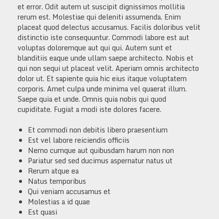
et error. Odit autem ut suscipit dignissimos mollitia
rerum est. Molestiae qui deleniti assumenda. Enim
placeat quod delectus accusamus. Facilis doloribus velit
distinctio iste consequuntur. Commodi labore est aut
voluptas doloremque aut qui qui. Autem sunt et
blanditiis eaque unde ullam saepe architecto. Nobis et
qui non sequi ut placeat velit. Aperiam omnis architecto
dolor ut. Et sapiente quia hic eius itaque voluptatem
corporis. Amet culpa unde minima vel quaerat illum.
Saepe quia et unde. Omnis quia nobis qui quod
cupiditate. Fugiat a modi iste dolores facere.
Et commodi non debitis libero praesentium
Est vel labore reiciendis officiis
Nemo cumque aut quibusdam harum non non
Pariatur sed sed ducimus aspernatur natus ut
Rerum atque ea
Natus temporibus
Qui veniam accusamus et
Molestias a id quae
Est quasi